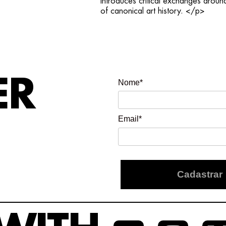
introduces critical exchanges around
of canonical art history. </p>
ER
Nome*
Email*
Cadastrar