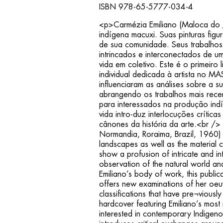
ISBN 978-65-5777-034-4
<p>Carmézia Emiliano (Maloca do J
indígena macuxi. Suas pinturas figur
de sua comunidade. Seus trabalhos
intrincados e interconectados de 
vida em coletivo. Este é o primeir
in­dividual dedicada à artista no M
influenciaram as análises sobre a s
abrangendo os trabalhos mais recen
para interessados na produção indí
vida intro-duz interlocuções crític
cânones da história da arte.<br /
Normandia, Roraima, Brazil, 1960) i
landscapes as well as the material 
show a profusion of intricate and in
observation of the natural world and
Emiliano’s body of work, this publi
offers new examinations of her oeuv
classifications that have pre¬viously 
hardcover featuring Emiliano’s most 
interested in contemporary Indigenou