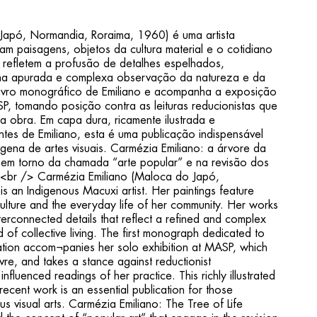
apó, Normandia, Roraima, 1960) é uma artista
am paisagens, objetos da cul­tura material e o cotidiano
 refletem a profusão de detalhes espelhados,
uma apurada e complexa observação da natureza e da
o livro monográfico de Emiliano e acompanha a exposição
ASP, tomando posição contra as leituras reducionistas que
ua obra. Em capa dura, ricamente ilustrada e
tes de Emiliano, esta é uma publicação indispensável
gena de artes visuais. Carmézia Emiliano: a árvore da
as em torno da chamada “arte popular” e na revisão dos
> <br /> Carmézia Emiliano (Maloca do Japó,
s an Indigenous Macuxi artist. Her paintings feature
culture and the everyday life of her community. Her works
terconnected details that reflect a refined and complex
 of collective living. The first monograph dedicated to
cation accom¬panies her solo exhibition at MASP, which
re, and takes a stance against reductionist
influenced readings of her practice. This richly illustrated
recent work is an essential publication for those
s visual arts. Carmézia Emiliano: The Tree of Life