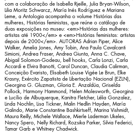
com a colaboração de Isabella Rjeille, Julia Bryan-Wilson,
Lilia Moritz Schwarcz, María Inés Rodríguez e Mariana
Leme, a Antologia acompanha o volume Histórias das
mulheres, Histórias feministas, que reúne o catálogo de
duas exposições no museu: <em>Histórias das mulheres:
artistas até 1900</em> e <em>Histórias feministas: artistas
depois de 2000</em>. AUTORAS Adrian Piper, Alice
Walker, Amelia Jones, Amy Tobin, Ana Paula Cavalcanti
Simioni, Andrea Fraser, Andrea Giunta, Anna C. Chave,
Abigail Solomon-Godeau, bell hooks, Carla Lonzi, Carla
Accardi e Elvira Banotti, Carol Duncan, Claudia Calirman,
Conceição Evaristo, Elisabeth Louise Vigée Le Brun, Elke
Krasny, Exército Zapatista de Libertação Nacional (EZLN),
Georgina G. Gluzman, Gloria E. Anzaldúa, Griselda
Pollock, Harmony Hammond, Helen Molesworth, Georgina
e Lucílio de Albuquerque, Kanitra Fletcher, Lélia Gonzalez,
Linda Nochlin, Lisa Tickner, Malin Hedlin Hayden, María
Galindo, Marie Constantine Bashkirtseff, Marina Vishmidt,
Maura Reilly, Michele Wallace, Mierle Laderman Ukeles,
Nancy Spero, Nelly Richard, Rozsika Parker, Silvia Federici,
Tamar Garb e Whitney Chadwick.