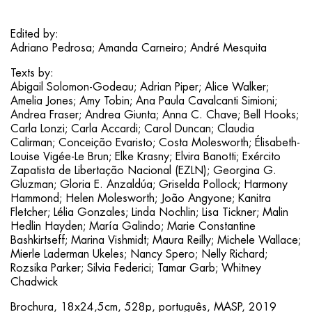
Edited by:
Adriano Pedrosa; Amanda Carneiro; André Mesquita
Texts by:
Abigail Solomon-Godeau; Adrian Piper; Alice Walker;
Amelia Jones; Amy Tobin; Ana Paula Cavalcanti Simioni;
Andrea Fraser; Andrea Giunta; Anna C. Chave; Bell Hooks;
Carla Lonzi; Carla Accardi; Carol Duncan; Claudia
Calirman; Conceição Evaristo; Costa Molesworth; Élisabeth-
Louise Vigée-Le Brun; Elke Krasny; Elvira Banotti; Exército
Zapatista de Libertação Nacional (EZLN); Georgina G.
Gluzman; Gloria E. Anzaldúa; Griselda Pollock; Harmony
Hammond; Helen Molesworth; João Angyone; Kanitra
Fletcher; Lélia Gonzales; Linda Nochlin; Lisa Tickner; Malin
Hedlin Hayden; María Galindo; Marie Constantine
Bashkirtseff; Marina Vishmidt; Maura Reilly; Michele Wallace;
Mierle Laderman Ukeles; Nancy Spero; Nelly Richard;
Rozsika Parker; Silvia Federici; Tamar Garb; Whitney
Chadwick
Brochura, 18x24,5cm, 528p, português, MASP, 2019