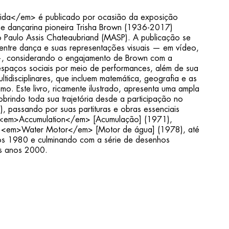
vida</em> é publicado por ocasião da exposição
a e dançarina pioneira Trisha Brown (1936-2017)
 Paulo Assis Chateaubriand (MASP). A publicação se
entre dança e suas representações visuais — em vídeo,
—, considerando o engajamento de Brown com a
spaços sociais por meio de performances, além de sua
tidisciplinares, que incluem matemática, geografia e as
ismo. Este livro, ricamente ilustrado, apresenta uma ampla
brindo toda sua trajetória desde a participação no
 passando por suas partituras e obras essenciais
<em>Accumulation</em> [Acumulação] (1971),
 <em>Water Motor</em> [Motor de água] (1978), até
os 1980 e culminando com a série de desenhos
os anos 2000.