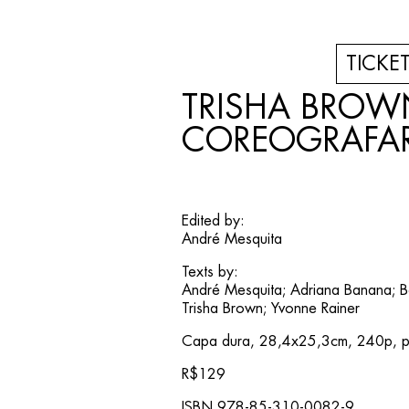
TICKE
TRISHA BROW
COREOGRAFAR
Edited by:
André Mesquita
Texts by:
André Mesquita; Adriana Banana; B
Trisha Brown; Yvonne Rainer
Capa dura, 28,4x25,3cm, 240p, 
R$129
ISBN 978-85-310-0082-9