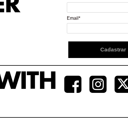
ER
Email*
Cadastrar
WITH