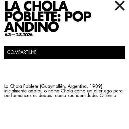
LA CHOLA
POBLETE: POP
ANDINO
6.3 — 2.8.2026
COMPARTILHE
La Chola Poblete (Guaymallén, Argentina, 1989)
inicialmente adotou o nome Chola como um alter ego para
performances e, depois, como sua identidade. O termo
chola
se refere a mulheres de ascendência indígena e
surgiu como uma injúria racial no Peru e na Bolívia, de onde
vêm os antepassados da artista. Poblete parte dessa
narrativa para desconstruir estereótipos produzidos sobre
sua comunidade e história, trabalhando com pintura,
escultura, desenho, fotografia, vídeo e performance. Suas
obras frequentemente apropriam-se dos trabalhos de