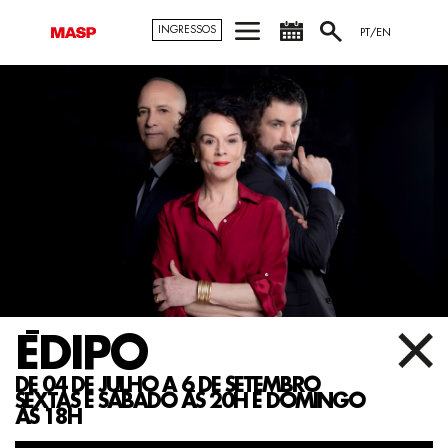
INGRESSOS
PT/EN
ÉDIPO
DE 04 DE JULHO A 6 DE SETEMBRO
SEXTAS E SÁBADO ÁS 20H E DOMINGO
ÁS 18H