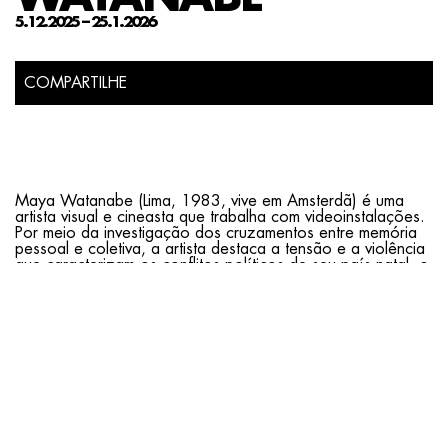
5.12.2025 – 25.1.2026
COMPARTILHE
Maya Watanabe (Lima, 1983, vive em Amsterdã) é uma
artista visual e cineasta que trabalha com videoinstalações.
Por meio da investigação dos cruzamentos entre memória
pessoal e coletiva, a artista destaca a tensão e a violência
que caracterizam os conflitos políticos de seu país natal, o
Peru, comuns a outras realidades ao redor do mundo. Sua
obra evidencia como esses cenários impactam nossos
modos de vida e produzem lacunas na subjetividade, na
história e na memória das pessoas atingidas.
Em colaboração com a Equipe Forense Especializada do
Peru, Bullet [Bala] documenta o crânio de um corpo não
identificado assassinado pelas Forças Armadas do Peru
durante o período de violência que assolou o país entre
1980 e 2000 e custou a vida
de quase 70 mil pessoas. Entre os restos mortais
encontrados, muitos permanecem com o status de “não