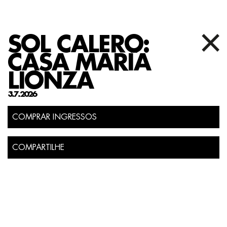
SOL CALERO:
CASA MARÍA
LIONZA
3.7.2026
COMPRAR INGRESSOS
COMPARTILHE
A artista Sol Calero (Caracas, 1982) cria ambientes
imersivos inspirados nas arquiteturas populares latino-
americanas. Fachadas e paredes em cores vibrantes são