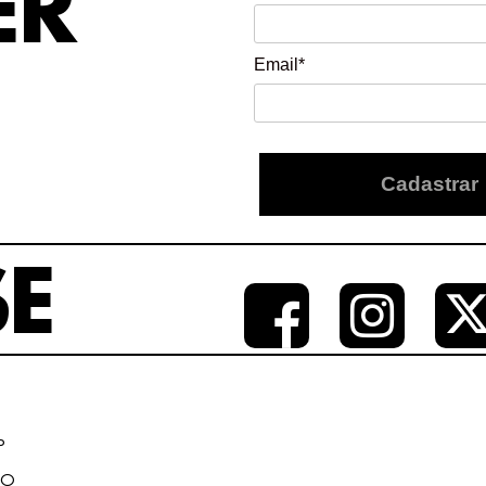
ER
Email*
Cadastrar
SE
P
CO