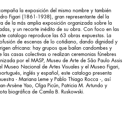
 acompaña la exposición del mismo nombre y también
edro Figari (1861-1938), gran representante del la
ta de la más amplia exposición organizada sobre la
adas, y un recorte inédito de su obra. Con foco en las
ste catalogo reproduce las 63 obras expuestas. La
rofusión de escenas de lo cotidiano, dando dignidad y
rigen africana: hay grupos que bailan candombes y
e las casas colectivas o realizan ceremonias fúnebres
ganizada por el MASP, Museu de Arte de São Paulo Assis
l Museo Nacional de Artes Visuales y el Museo Figari,
rtugués, inglés y español, este catalogo presenta
muestra - Mariana Leme y Pablo Thiago Rocca -, así
n-Arsène Yao, Olga Picún, Patricia M. Artundo y
a biográfica de Camila B. Ruskowski.