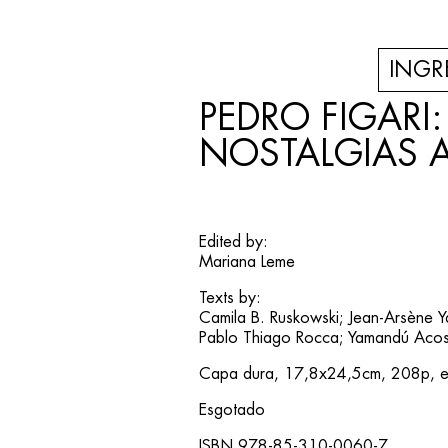
INGR
PEDRO FIGARI:
NOSTALGIAS 
Edited by:
Mariana Leme
Texts by:
Camila B. Ruskowski; Jean-Arsène Y
Pablo Thiago Rocca; Yamandú Acos
Capa dura, 17,8x24,5cm, 208p, 
Esgotado
ISBN 978-85-310-0060-7