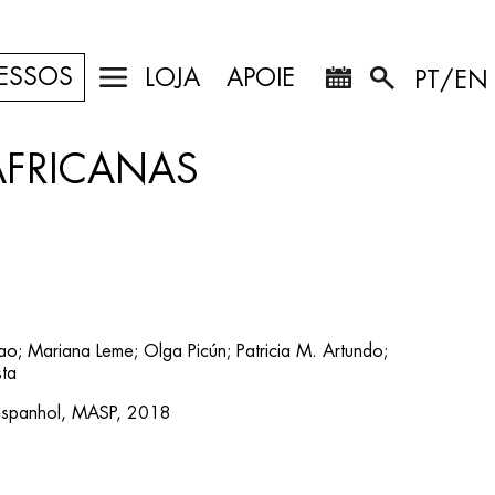
ESSOS
LOJA
APOIE
PT/EN
AFRICANAS
ao; Mariana Leme; Olga Picún; Patricia M. Artundo;
ta
espanhol, MASP, 2018